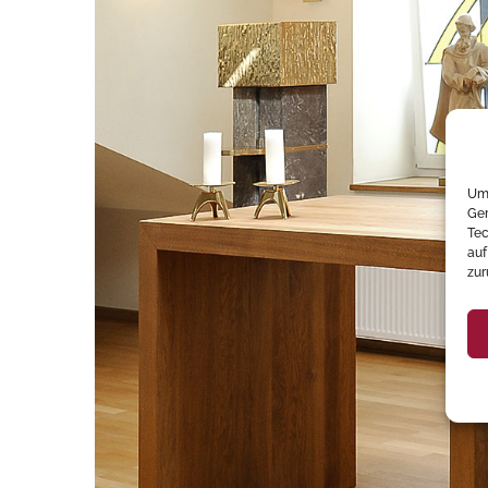
Um 
Ger
Tec
auf
zur