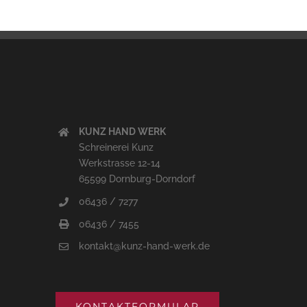
KUNZ HAND WERK
Schreinerei Kunz
Werkstrasse 12-14
65599 Dornburg-Dorndorf
06436 / 7277
06436 / 7455
kontakt@kunz-hand-werk.de
KONTAKTFORMULAR