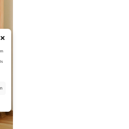
um
Ds
en