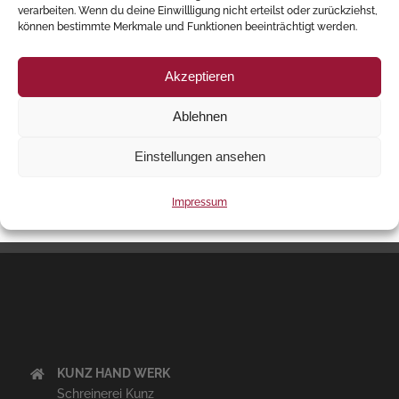
verarbeiten. Wenn du deine Einwillligung nicht erteilst oder zurückziehst,
Schrankfronten lackiert, grifflos, Schubladen Dossier
können bestimmte Merkmale und Funktionen beeinträchtigt werden.
Massivholz
Akzeptieren
Ablehnen
Einstellungen ansehen
Impressum
KUNZ HAND WERK
Schreinerei Kunz