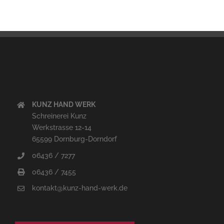
KUNZ HAND WERK
Schreinerei Kunz
Werkstrasse 12-14
65599 Dornburg-Dorndorf
06436 / 7277
06436 / 7455
kontakt@kunz-hand-werk.de