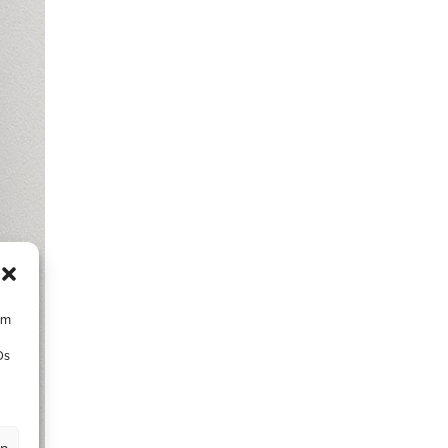
um
Ds