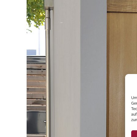
Um 
Ger
Tec
auf
zur