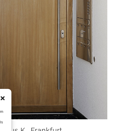
um
Ds
aus K., Frankfurt