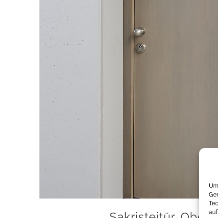
Um 
Ger
Tec
auf
Sakristeitür, Ober