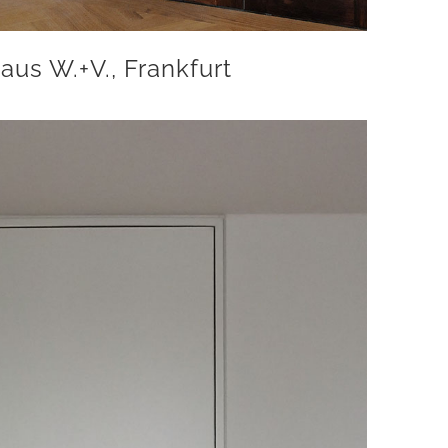
us W.+V., Frankfurt