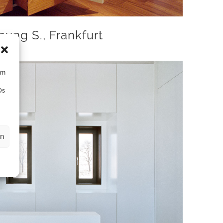
ung S., Frankfurt
um
Ds
en