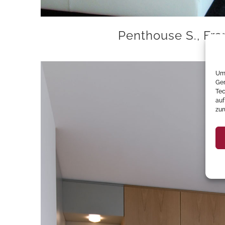
Penthouse S., Fra
Um 
Ger
Tec
auf
zur