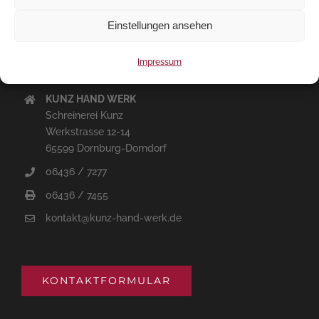
Einstellungen ansehen
Impressum
KUNZ HAND WERK
Schreinerei Kunz
Werkstrasse 12-14
65599 Dornburg-Dorndorf
06436 / 7277
06436 / 7455
kontakt@kunz-hand-werk.de
KONTAKTFORMULAR