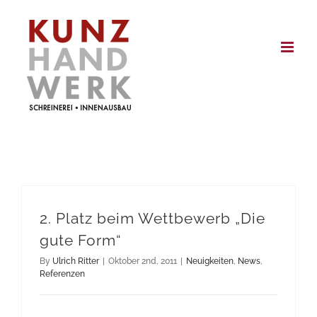
Skip
to
content
2. Platz beim Wettbewerb „Die
gute Form“
By
Ulrich Ritter
|
Oktober 2nd, 2011
|
Neuigkeiten
,
News
,
Referenzen