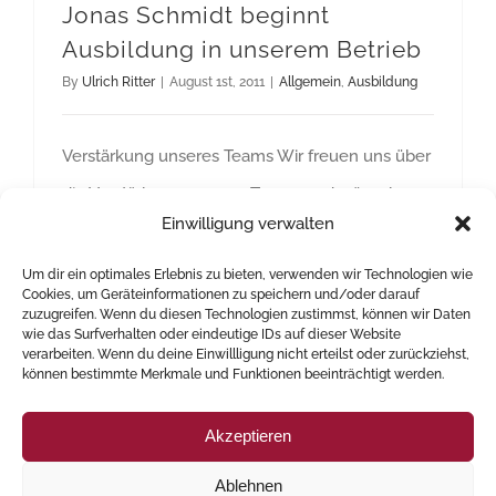
Jonas Schmidt beginnt
Ausbildung in unserem Betrieb
By
Ulrich Ritter
|
August 1st, 2011
|
Allgemein
,
Ausbildung
Verstärkung unseres Teams Wir freuen uns über
die Verstärkung unseres Teams und wünschen
Einwilligung verwalten
Herrn Schmidt eine gute Ausbildungzeit bei
KUNZ HAND WERK.
Um dir ein optimales Erlebnis zu bieten, verwenden wir Technologien wie
Cookies, um Geräteinformationen zu speichern und/oder darauf
zuzugreifen. Wenn du diesen Technologien zustimmst, können wir Daten
Read More
wie das Surfverhalten oder eindeutige IDs auf dieser Website
verarbeiten. Wenn du deine Einwillligung nicht erteilst oder zurückziehst,
können bestimmte Merkmale und Funktionen beeinträchtigt werden.
Akzeptieren
Ablehnen