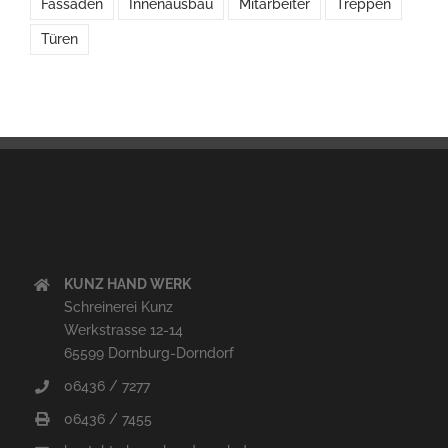
Fassaden
Innenausbau
Mitarbeiter
Treppen
Türen
KUNZ HAND WERK
Schreinerei Kunz
Werkstrasse 12-14
65599 Dornburg-Dorndorf
06436 / 7277
06436 / 7455