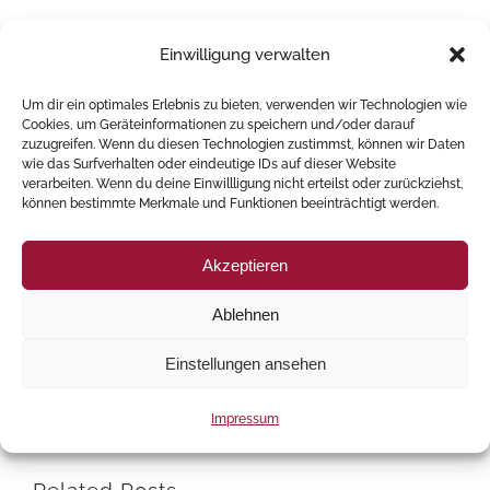
rutrum turpis. Curabitur efficitur ex quis nunc facilisis, at
Einwilligung verwalten
commodo mi pellentesque.
Um dir ein optimales Erlebnis zu bieten, verwenden wir Technologien wie
Curabitur magna nunc, congue sit amet scelerisque id,
Cookies, um Geräteinformationen zu speichern und/oder darauf
zuzugreifen. Wenn du diesen Technologien zustimmst, können wir Daten
dictum tristique nulla. Nulla sagittis eget tortor ac
wie das Surfverhalten oder eindeutige IDs auf dieser Website
verarbeiten. Wenn du deine Einwillligung nicht erteilst oder zurückziehst,
aliquam. Quisque auctor, erat at tincidunt egestas, justo
können bestimmte Merkmale und Funktionen beeinträchtigt werden.
dui scelerisque est, in porta libero lacus ac ex. Cum
Akzeptieren
sociis natoque penatibus et magnis dis parturient
montes, nascetur ridiculus mus.
Ablehnen
Einstellungen ansehen
By
Ulrich Ritter
|
Juli 31st, 2011
|
Allgemein
,
News
Impressum